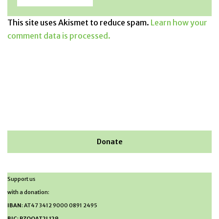
This site uses Akismet to reduce spam.
Learn how your
comment data is processed.
Donate
Support us
with a donation:
IBAN
: AT47 3412 9000 0891 2495
BIC
:
RZOOAT2L129