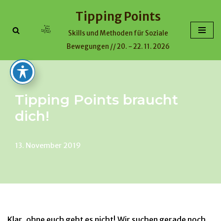
Tipping Points
Skip
Skills und Methoden für Soziale
to
Bewegungen // 20. - 22. 11. 2026
content
Tipping Points braucht
dich!
13. November 2019
Klar, ohne euch geht es nicht! Wir suchen gerade noch