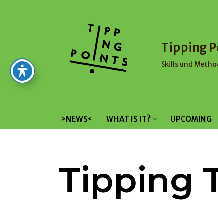
Skip
to
Tipping P
content
Skills und Metho
>NEWS<
WHAT IS IT?
UPCOMING
Tipping 