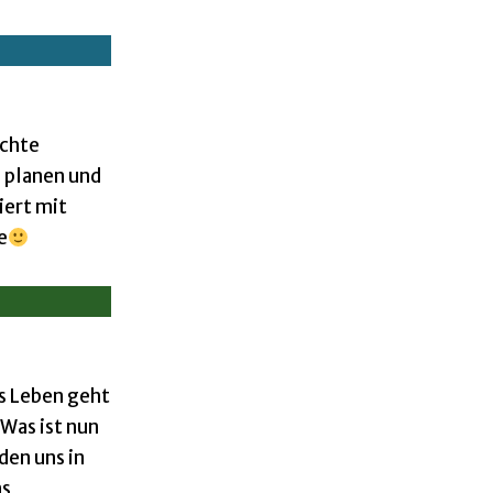
achte
 planen und
iert mit
e
s Leben geht
Was ist nun
den uns in
ns