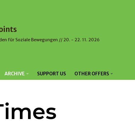
oints
den für Soziale Bewegungen // 20. - 22. 11. 2026
ARCHIVE
SUPPORT US
OTHER OFFERS
Times