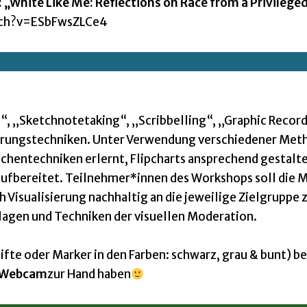
 „White Like Me: Reflections on Race from a Privilege
tch?v=ESbFwsZLCe4
g“, „Sketchnotetaking“, „Scribbelling“, „Graphic Recor
sierungstechniken. Unter Verwendung verschiedener Me
chentechniken erlernt, Flipcharts ansprechend gestalt
aufbereitet. Teilnehmer*innen des Workshops soll die 
Visualisierung nachhaltig an die jeweilige Zielgruppe 
dlagen und Techniken der visuellen Moderation.
ifte oder Marker in den Farben: schwarz, grau & bunt) be
Webcam
zur Hand haben