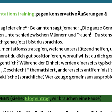
ntationstraining
gegen konservative Äußerungen &
stagfeier eine*r Bekannten sagt jemand: „Die ganze Gen
en Unterschied zwischen Männern und Frauen!“ Du stehs
 genau jetzt bist du sprachlos.
gumentationsstrategien, welche unterstützend helfen, u
annst du dich gut positionieren, worauf willst du dich g
igentlich? Während der Einheit werden einerseits typisc
Geschlecht“ thematisiert, andererseits antifeministi
raktische (sprachliche) Werkzeuge gemeinsam ausprobier
OBEN
(siehe:
Blogeintrag
, wir brauchen eine Pause)