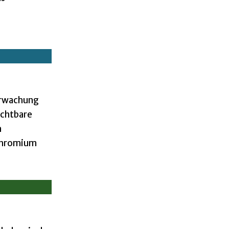
erwachung
ichtbare
n
 Chromium