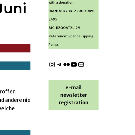
Juni
with a donation:
IBAN
: AT47 3412 9000 0891
2495
BIC
:
RZOOAT2L129
Reference:
: Spende Tipping
Points
e-mail
troffen
newsletter
d andere nie
registration
welche