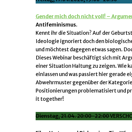
Gender mich doch nicht voll! – Argume
Antifeminismus.
Kennt ihr die Situation? Auf der Geburt
Ideologie ignoriert doch den biologisch
und möchtest dagegen etwas sagen. Doch
Dieses Webinar beschäftigt sich mit Ar
einer Situation Haltung zu zeigen. Wie k
einlassen und was passiert hier gerade e
Abwehrmuster gegenüber der Kategorie „
Positionierungen problematisiert und p
it together!
Dienstag, 21.04. 20:00-22:00
VERSCH