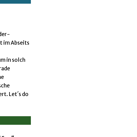
der-
t im Abseits
m in solch
erade
he
sche
t. Let´s do