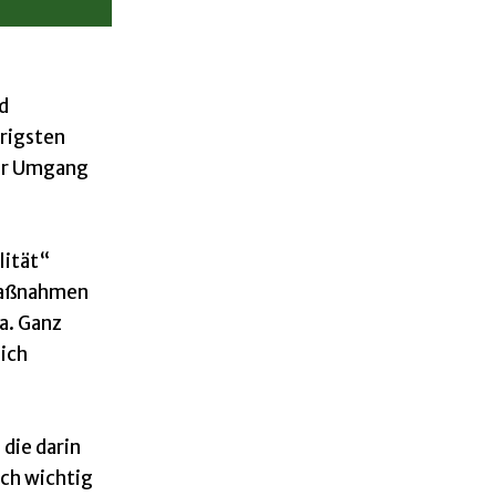
d
rigsten
ser Umgang
lität“
 Maßnahmen
a. Ganz
ich
 die darin
ch wichtig