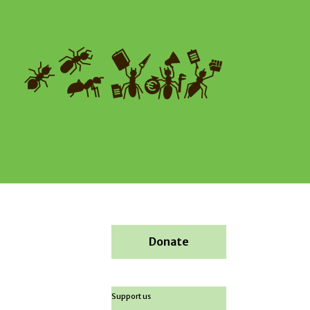
Donate
Support us