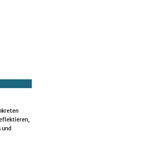
onkreten
eflektieren,
s und