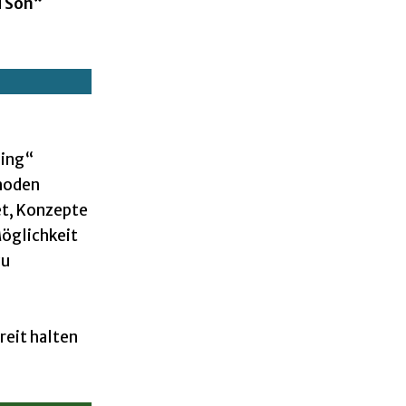
d Son“
ding“
thoden
et, Konzepte
Möglichkeit
zu
reit halten