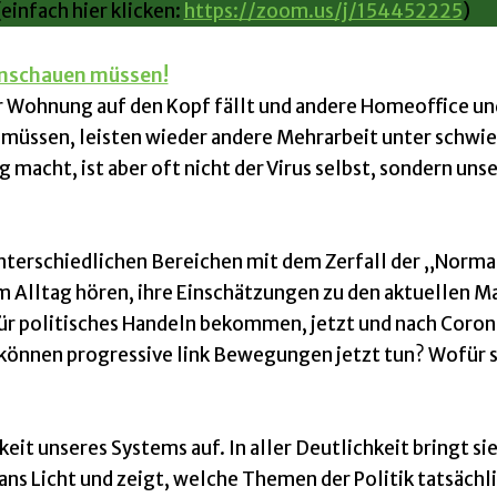
einfach hier klicken:
https://zoom.us/j/154452225
)
hinschauen müssen!
er Wohnung auf den Kopf fällt und andere Homeoffice un
müssen, leisten wieder andere Mehrarbeit unter schwie
 macht, ist aber oft nicht der Virus selbst, sondern un
 unterschiedlichen Bereichen mit dem Zerfall der „Norma
em Alltag hören, ihre Einschätzungen zu den aktuellen
für politisches Handeln bekommen, jetzt und nach Coron
s können progressive link Bewegungen jetzt tun? Wofür s
it unseres Systems auf. In aller Deutlichkeit bringt sie
s Licht und zeigt, welche Themen der Politik tatsächli