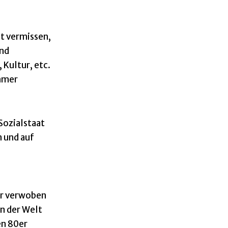
zt vermissen,
und
 Kultur, etc.
immer
Sozialstaat
 und auf
ir verwoben
n der Welt
en 80er