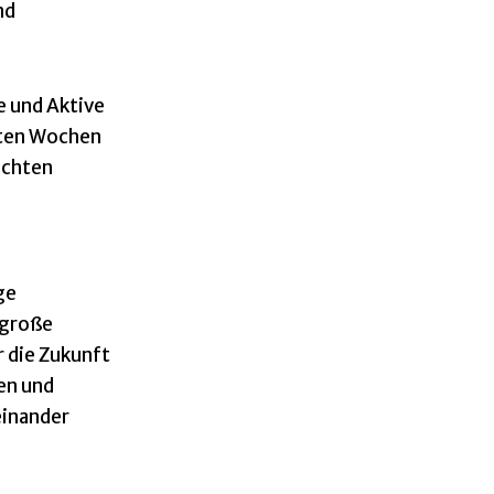
nd
e und Aktive
sten Wochen
achten
ge
rgroße
 die Zukunft
en und
einander