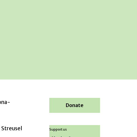
ona-
Donate
 Streusel
Support us