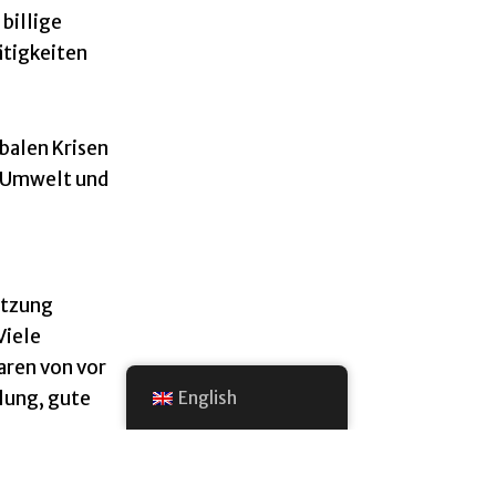
billige
ätigkeiten
balen Krisen
e Umwelt und
ätzung
Viele
aren von vor
lung, gute
English