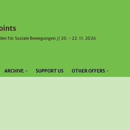
oints
den für Soziale Bewegungen // 20. - 22. 11. 2026
ARCHIVE
SUPPORT US
OTHER OFFERS