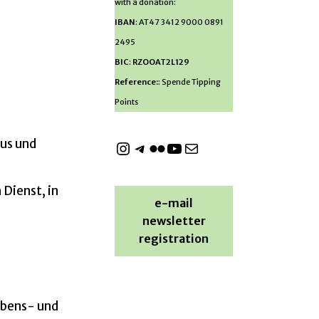
with a donation:
IBAN
: AT47 3412 9000 0891
2495
BIC
:
RZOOAT2L129
Reference:
: Spende Tipping
Points
aus und
Dienst, in
e-mail
newsletter
registration
ebens- und