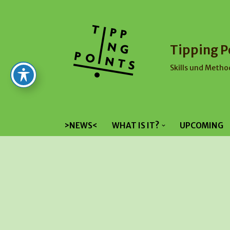
Skip
to
Tipping P
content
Skills und Metho
>NEWS<
WHAT IS IT?
UPCOMING