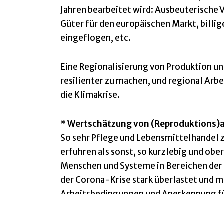
Jahren bearbeitet wird: Ausbeuterische V
Güter für den europäischen Markt, billi
eingeflogen, etc.
Eine Regionalisierung von Produktion un
resilienter zu machen, und regional Arb
die Klimakrise.
* Wertschätzung von (Reproduktions)a
So sehr Pflege und Lebensmittelhandel
erfuhren als sonst, so kurzlebig und obe
Menschen und Systeme in Bereichen der 
der Corona-Krise stark überlastet und 
Arbeitsbedingungen und Anerkennung fü
* Die heiße Kartoffel: Schutz > Freiheit 