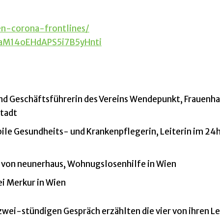
en-corona-frontlines/
/6aM14oEHdAPS5i7B5yHnti
und Geschäftsführerin des Vereins Wendepunkt, Frauenh
stadt
le Gesundheits- und Krankenpflegerin, Leiterin im 24h 
 von neunerhaus, Wohnugslosenhilfe in Wien
ei Merkur in Wien
zwei-stündigen Gespräch erzählten die vier von ihren L