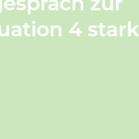
espräch zur
tuation 4 star