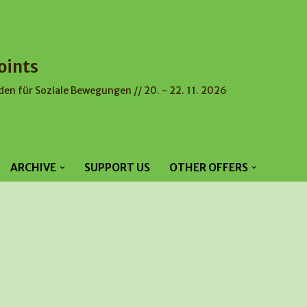
oints
den für Soziale Bewegungen // 20. - 22. 11. 2026
ARCHIVE
SUPPORT US
OTHER OFFERS