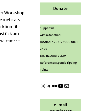
Donate
her Workshop
e mehr als
 könnt ihr
Support us
hstück am
with a donation:
Awareness-
IBAN
: AT47 3412 9000 0891
2495
BIC
:
RZOOAT2L129
Reference:
: Spende Tipping
Points
e-mail