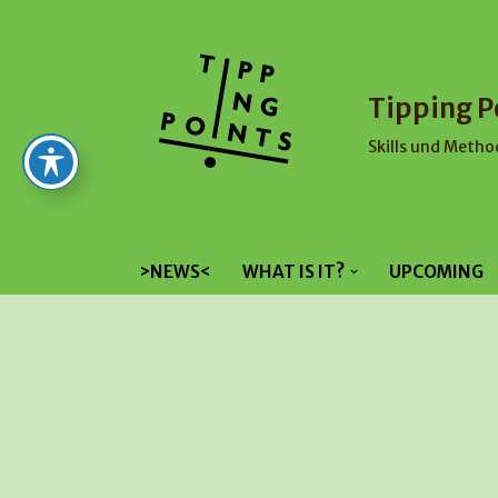
Skip
to
Tipping P
content
Skills und Metho
>NEWS<
WHAT IS IT?
UPCOMING