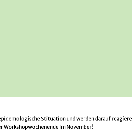
 epidemologische Stituation und werden darauf reagieren
ser Workshopwochenende im November!