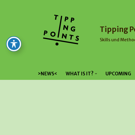
Skip
to
Tipping P
content
Skills und Metho
>NEWS<
WHAT IS IT?
UPCOMING