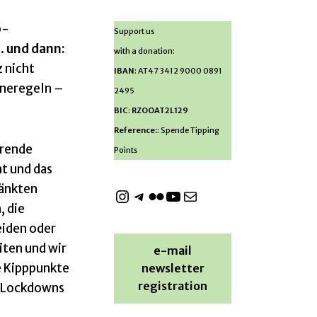
p-
Support us
.
und dann:
with a donation:
z nicht
IBAN
: AT47 3412 9000 0891
eneregeln –
2495
BIC
:
RZOOAT2L129
Reference:
: Spende Tipping
erende
Points
t und das
ränkten
, die
eiden oder
iten und wir
e-mail
e Kipppunkte
newsletter
registration
h Lockdowns