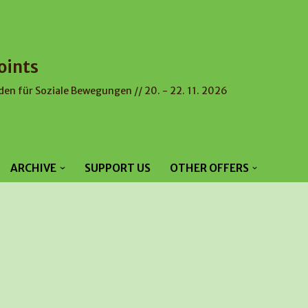
oints
den für Soziale Bewegungen // 20. - 22. 11. 2026
ARCHIVE
SUPPORT US
OTHER OFFERS