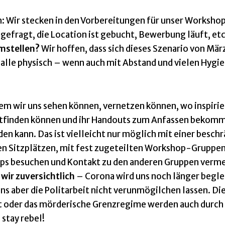
an: Wir stecken in den Vorbereitungen für unser Worksho
fragt, die Location ist gebucht, Bewerbung läuft, etc
mstellen?
Wir hoffen, dass sich dieses Szenario von Mär
 alle physisch – wenn auch mit Abstand und vielen Hygi
em wir uns sehen können, vernetzen können, wo inspiri
tfinden können und ihr Handouts zum Anfassen bekomm
 kann. Das ist vielleicht nur möglich mit einer besch
 Sitzplätzen, mit fest zugeteilten Workshop-Gruppen
ops besuchen und Kontakt zu den anderen Gruppen verm
wir zuversichtlich
– Corona wird uns noch länger begle
ns aber die Politarbeit nicht verunmögilchen lassen. Di
lt oder das mörderische Grenzregime werden auch durc
 stay rebel!