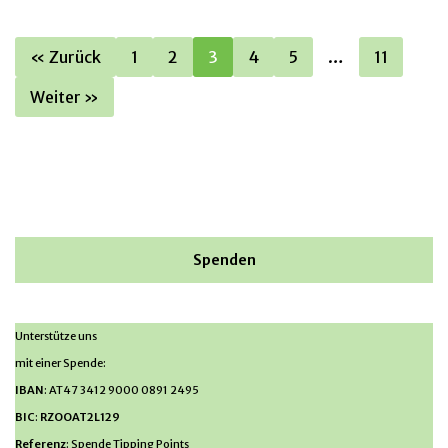
« Zurück
1
2
3
4
5
…
11
Weiter »
Spenden
Unterstütze uns
mit einer Spende:
IBAN
: AT47 3412 9000 0891 2495
BIC
:
RZOOAT2L129
Referenz
: Spende Tipping Points