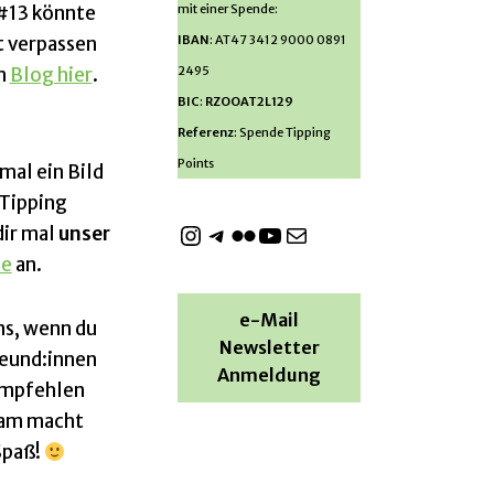
 #13 könnte
mit einer Spende:
t verpassen
IBAN
: AT47 3412 9000 0891
am
Blog hier
.
2495
BIC
:
RZOOAT2L129
Referenz
: Spende Tipping
Points
mal ein Bild
Tipping
dir mal
unser
be
an.
e-Mail
ns, wenn du
Newsletter
reund:innen
Anmeldung
empfehlen
sam macht
Spaß!