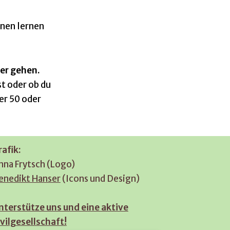
nen lernen
er gehen.
t oder ob du
er 50 oder
rafik:
nna Frytsch (Logo)
enedikt Hanser
(Icons und Design)
nterstütze uns und eine aktive
ivilgesellschaft!