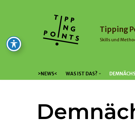
Zum
Inhalt
Tipping P
Skills und Metho
>NEWS<
WAS IST DAS?
DEMNÄCH
Demnäc