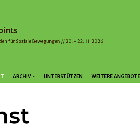
oints
den für Soziale Bewegungen // 20. - 22. 11. 2026
ST
ARCHIV
UNTERSTÜTZEN
WEITERE ANGEBOT
hst