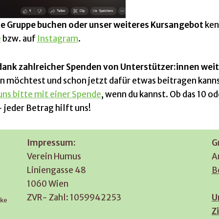
e Gruppe buchen oder unser weiteres Kursangebot
ken
e
bzw. auf
Instagram
.
dank zahlreicher Spenden von Unterstützer:innen weit
 möchtest und schon jetzt dafür etwas beitragen kanns
ns bitte mit einer Spende
, wenn du kannst. Ob das 10 od
 jeder Betrag hilft uns!
Impressum:
G
Verein Humus
A
Liniengasse 48
B
1060 Wien
ZVR- Zahl: 1059942253
U
rke
Z