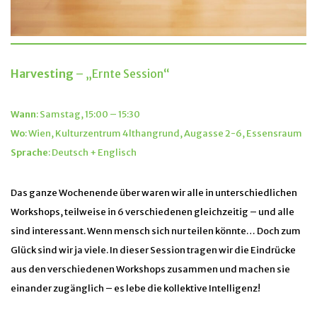
Harvesting
– „Ernte Session“
Wann
: Samstag, 15:00 – 15:30
Wo
: Wien, Kulturzentrum 4lthangrund, Augasse 2-6, Essensraum
Sprache
: Deutsch + Englisch
Das ganze Wochenende über waren wir alle in unterschiedlichen
Workshops, teilweise in 6 verschiedenen gleichzeitig – und alle
sind interessant. Wenn mensch sich nur teilen könnte… Doch zum
Glück sind wir ja viele. In dieser Session tragen wir die Eindrücke
aus den verschiedenen Workshops zusammen und machen sie
einander zugänglich – es lebe die kollektive Intelligenz!