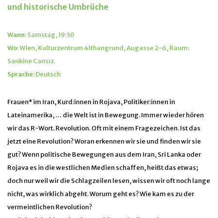
und historische Umbrüche
Wann
: Samstag, 19:30
Wo
: Wien, Kulturzentrum 4lthangrund, Augasse 2-6, Raum:
Sankine Cansız.
Sprache
: Deutsch
Frauen* im Iran, Kurd:innen in Rojava, Politiker:innen in
Lateinamerika, … die Welt ist in Bewegung. Immer wieder hören
wir das R-Wort. Revolution. Oft mit einem Fragezeichen. Ist das
jetzt eine Revolution? Woran erkennen wir sie und finden wir sie
gut? Wenn politische Bewegungen aus dem Iran, Sri Lanka oder
Rojava es in die westlichen Medien schaffen, heißt das etwas;
doch nur weil wir die Schlagzeilen lesen, wissen wir oft noch lange
nicht, was wirklich abgeht. Worum geht es? Wie kam es zu der
vermeintlichen Revolution?