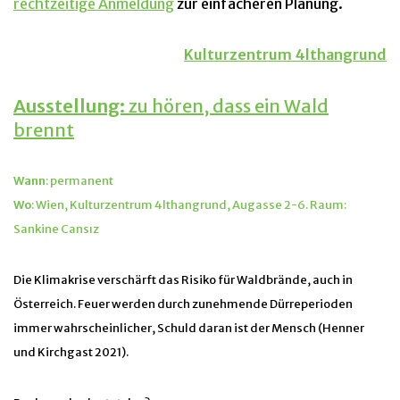
rechtzeitig
e
Anmeldung
zur einfacheren Planung.
ganzes Wochenende im
Kulturzentrum 4lthangrund
Ausstellung:
zu hören, dass ein Wald
brennt
Wann
: permanent
Wo
: Wien, Kulturzentrum 4lthangrund, Augasse 2-6. Raum:
Sankine Cansız
Die Klimakrise verschärft das Risiko für Waldbrände, auch in
Österreich. Feuer werden durch zunehmende Dürreperioden
immer wahrscheinlicher, Schuld daran ist der Mensch (Henner
und Kirchgast 2021).