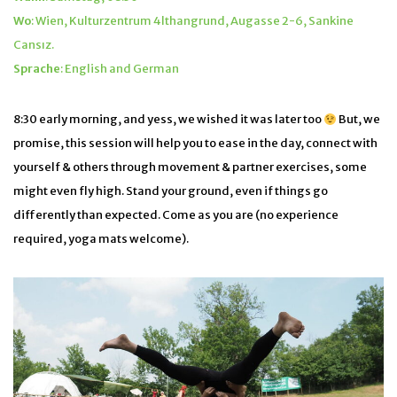
Wo
: Wien, Kulturzentrum 4lthangrund, Augasse 2-6, Sankine
Cansız.
Sprache
: English and German
8:30 early morning, and yess, we wished it was later too
But, we
promise, this session will help you to ease in the day, connect with
yourself & others through movement & partner exercises, some
might even fly high. Stand your ground, even if things go
differently than expected. Come as you are (no experience
required, yoga mats welcome).