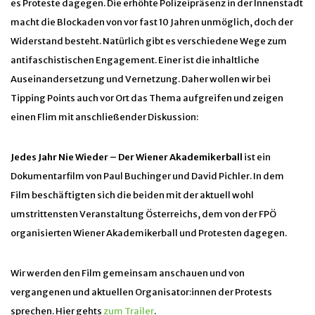
es Proteste dagegen. Die erhöhte Polizeipräsenz in der Innenstadt
macht die Blockaden von vor fast 10 Jahren unmöglich, doch der
Widerstand besteht. Natürlich gibt es verschiedene Wege zum
antifaschistischen Engagement. Einer ist die inhaltliche
Auseinandersetzung und Vernetzung. Daher wollen wir bei
Tipping Points auch vor Ort das Thema aufgreifen und zeigen
einen Flim mit anschließender Diskussion:
Jedes Jahr Nie Wieder – Der Wiener Akademikerball
ist ein
Dokumentarfilm von Paul Buchinger und David Pichler. In dem
Film beschäftigten sich die beiden mit der aktuell wohl
umstrittensten Veranstaltung Österreichs, dem von der FPÖ
organisierten Wiener Akademikerball und Protesten dagegen.
Wir werden den Film gemeinsam anschauen und von
vergangenen und aktuellen Organisator:innen der Protests
sprechen. Hier gehts
zum Trailer
.