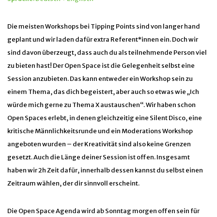
Die meisten Workshops bei Tipping Points sind von langer hand
geplant und wir laden dafür extra Referent*innen ein. Doch wir
sind davon überzeugt, dass auch du als teilnehmende Person viel
zu bieten hast! Der Open Space ist die Gelegenheit selbst eine
Session anzubieten. Das kann entweder ein Workshop sein zu
einem Thema, das dich begeistert, aber auch so etwas wie „Ich
würde mich gerne zu Thema X austauschen“. Wir haben schon
Open Spaces erlebt, in denen gleichzeitig eine Silent Disco, eine
kritische Männlichkeitsrunde und ein Moderations Workshop
angeboten wurden – der Kreativität sind also keine Grenzen
gesetzt. Auch die Länge deiner Session ist offen. Insgesamt
haben wir 2h Zeit dafür, innerhalb dessen kannst du selbst einen
Zeitraum wählen, der dir sinnvoll erscheint.
Die Open Space Agenda wird ab Sonntag morgen offen sein für