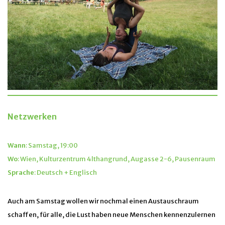
Netzwerken
Wann
: Samstag, 19:00
Wo
: Wien, Kulturzentrum 4lthangrund, Augasse 2-6, Pausenraum
Sprache
: Deutsch + Englisch
Auch am Samstag wollen wir nochmal einen Austauschraum
schaffen, für alle, die Lust haben neue Menschen kennenzulernen