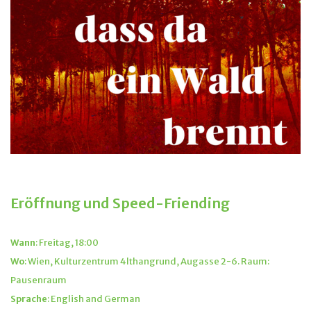
Freitag, 24. Februar 2023
Eröffnung und Speed-Friending
Wann
: Freitag, 18:00
Wo
: Wien, Kulturzentrum 4lthangrund, Augasse 2-6. Raum:
Pausenraum
Sprache
: English and German