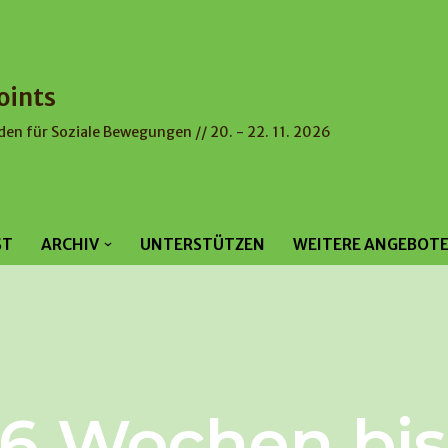
oints
den für Soziale Bewegungen // 20. - 22. 11. 2026
ST
ARCHIV
UNTERSTÜTZEN
WEITERE ANGEBOT
 6 Wochen bi