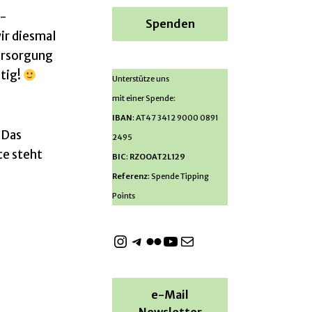
k-
Spenden
ir diesmal
ersorgung
tig!
Unterstütze uns
mit einer Spende:
n
IBAN
: AT47 3412 9000 0891
 Das
2495
te steht
BIC
:
RZOOAT2L129
Referenz
: Spende Tipping
Points
e-Mail