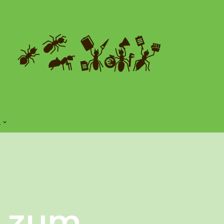
E
s zum