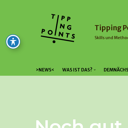
Zum
Inhalt
Tipping P
Skills und Metho
>NEWS<
WAS IST DAS?
DEMNÄCH
Noch gut