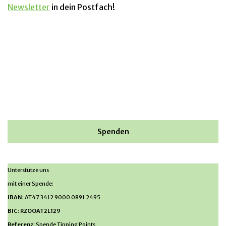
Newsletter
in dein Postfach!
Spenden
Unterstütze uns
mit einer Spende:
IBAN
: AT47 3412 9000 0891 2495
BIC
:
RZOOAT2L129
Referenz
: Spende Tipping Points